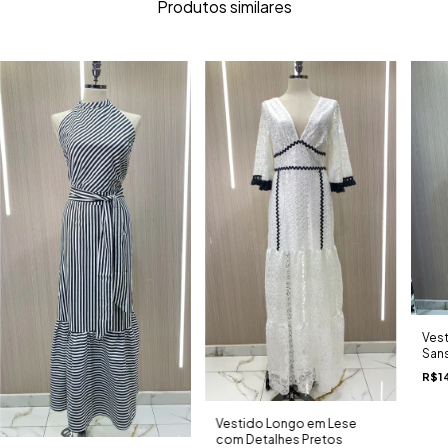
Produtos similares
Ves
San
R$1
Vestido Longo em Lese
com Detalhes Pretos