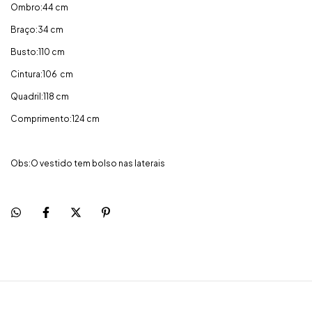
Ombro:44 cm
Braço:34 cm
Busto:110 cm
Cintura:106 cm
Quadril:118 cm
Comprimento:124 cm
Obs:O vestido tem bolso nas laterais