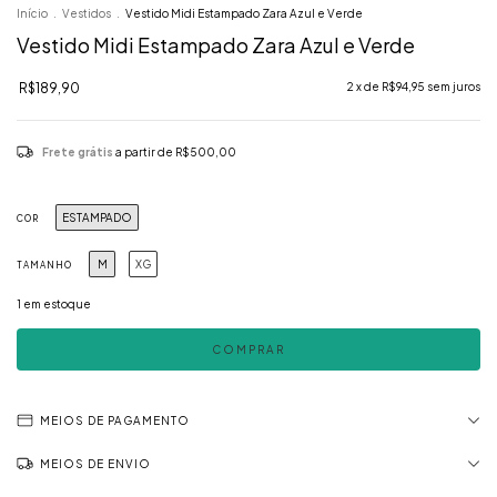
Início
.
Vestidos
.
Vestido Midi Estampado Zara Azul e Verde
Vestido Midi Estampado Zara Azul e Verde
R$189,90
2
x de
R$94,95
sem juros
Frete grátis
a partir de
R$500,00
ESTAMPADO
COR
M
XG
TAMANHO
1
em estoque
MEIOS DE PAGAMENTO
MEIOS DE ENVIO