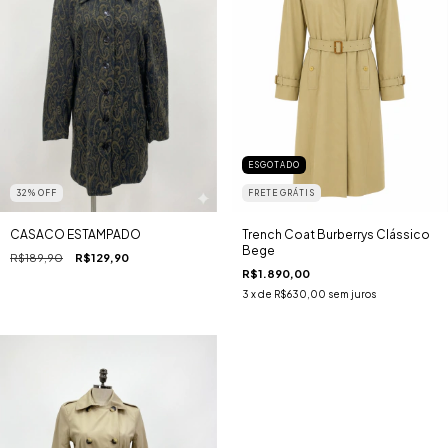
ESGOTADO
FRETE GRÁTIS
32
%
OFF
Trench Coat Burberrys Clássico
CASACO ESTAMPADO
Bege
R$189,90
R$129,90
R$1.890,00
3
x de
R$630,00
sem juros