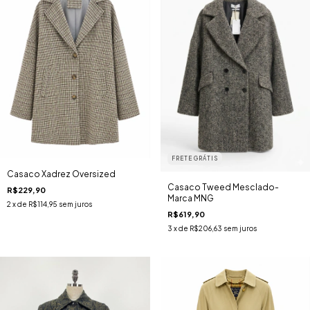
FRETE GRÁTIS
Casaco Xadrez Oversized
Casaco Tweed Mesclado-
R$229,90
Marca MNG
2
x de
R$114,95
sem juros
R$619,90
3
x de
R$206,63
sem juros