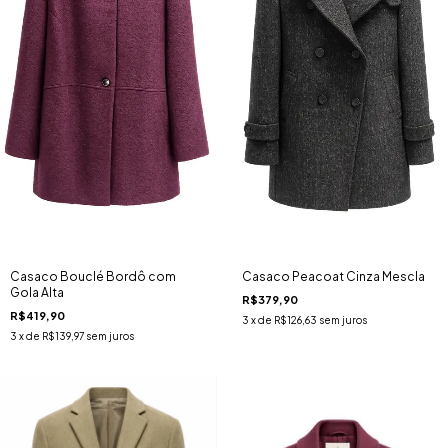
Casaco Bouclé Bordô com
Casaco Peacoat Cinza Mescla
Gola Alta
R$379,90
R$419,90
3
x de
R$126,63
sem juros
3
x de
R$139,97
sem juros