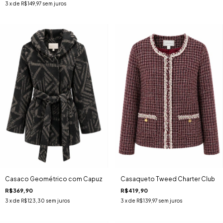
3
x de
R$149,97
sem juros
Casaco Geométrico com Capuz
Casaqueto Tweed Charter Club
R$369,90
R$419,90
3
x de
R$123,30
sem juros
3
x de
R$139,97
sem juros