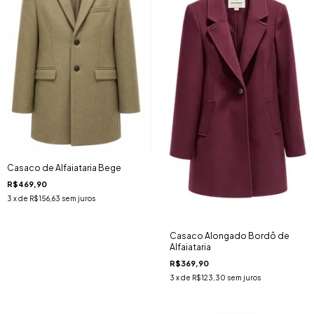
Casaco de Alfaiataria Bege
R$469,90
3
x de
R$156,63
sem juros
Casaco Alongado Bordô de
Alfaiataria
R$369,90
3
x de
R$123,30
sem juros