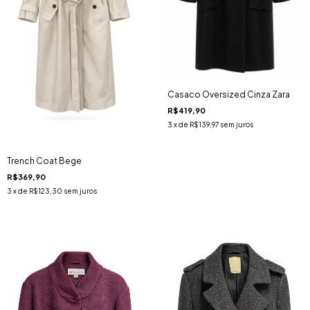
Casaco Oversized Cinza Zara
R$419,90
3
x de
R$139,97
sem juros
Trench Coat Bege
R$369,90
3
x de
R$123,30
sem juros