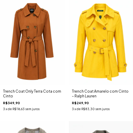
Trench Coat Only Terra Cota com
Trench Coat Amarelo com Cinto
Cinto
– Ralph Lauren
R$349,90
R$249,90
3
x de
R$116,63
sem juros
3
x de
R$83,30
sem juros