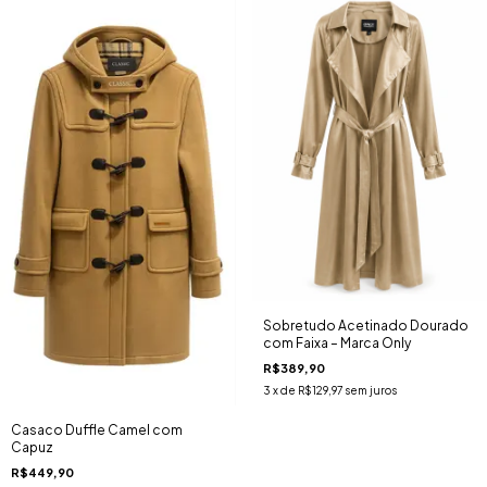
Sobretudo Acetinado Dourado
com Faixa – Marca Only
R$389,90
3
x de
R$129,97
sem juros
Casaco Duffle Camel com
Capuz
R$449,90