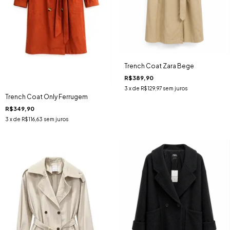
Trench Coat Zara Bege
R$389,90
3
x de
R$129,97
sem juros
Trench Coat Only Ferrugem
R$349,90
3
x de
R$116,63
sem juros