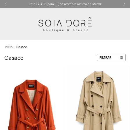
Frete GRÁTIS para SP, nas compras acima de R$200
Início
.
Casaco
Casaco
FILTRAR