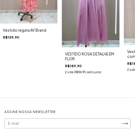
Vestido regata AV Brand
R$159,90
Vest
VESTIDO ROSA DETALHE EM
com
FLOR
R$1
R$189,90
2
x d
2
x de
R$94,95
sem juros
ASSINE NOSSA NEWSLETTER