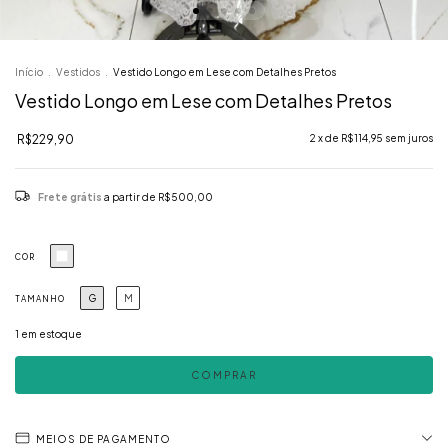
Início
.
Vestidos
.
Vestido Longo em Lese com Detalhes Pretos
Vestido Longo em Lese com Detalhes Pretos
R$229,90
2
x de
R$114,95
sem juros
Frete grátis
a partir de
R$500,00
COR
G
M
TAMANHO
1
em estoque
MEIOS DE PAGAMENTO