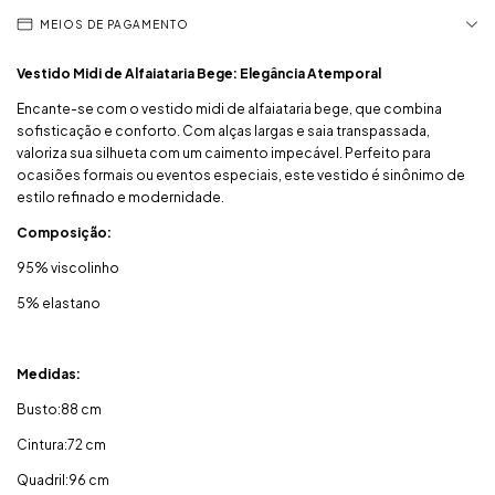
MEIOS DE PAGAMENTO
Vestido Midi de Alfaiataria Bege: Elegância Atemporal
Encante-se com o vestido midi de alfaiataria bege, que combina
sofisticação e conforto. Com alças largas e saia transpassada,
valoriza sua silhueta com um caimento impecável. Perfeito para
ocasiões formais ou eventos especiais, este vestido é sinônimo de
estilo refinado e modernidade.
Composição:
95% viscolinho
5% elastano
Medidas:
Busto:88 cm
Cintura:72 cm
Quadril:96 cm