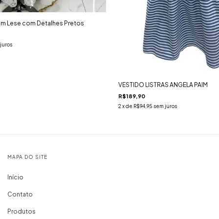
em Lese com Detalhes Pretos
juros
VESTIDO LISTRAS ANGELA PAIM
R$189,90
2
x de
R$94,95
sem juros
MAPA DO SITE
Início
Contato
Produtos