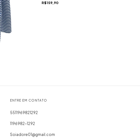
R$159,90
ENTRE EM CONTATO
5511969821292
1196982-1292
Soiadore01@gmail.com