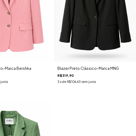
aro-Marca Bershka
Blazer Preto Clássico-Marca MNG
R$319,90
juros
3
x de
R$106,63
sem juros