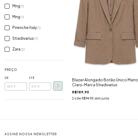
Mng
(1)
Mng
(1)
Pirenche Italy
(1)
Stradivarius
(1)
Zara
(2)
PREÇO
DE
ATÉ
Blazer Alongado Botão Único Marr
Claro-Marca Stradivarius
R$189,90
2
x de
R$94,95
sem juros
ASSINE NOSSA NEWSLETTER