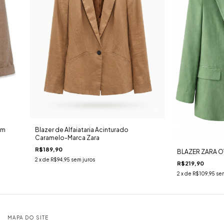
om
Blazer de Alfaiataria Acinturado
Caramelo-Marca Zara
R$189,90
BLAZER ZARA O
2
x de
R$94,95
sem juros
R$219,90
2
x de
R$109,95
sem
MAPA DO SITE