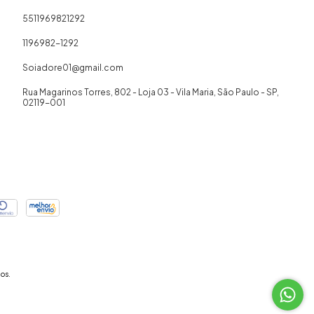
5511969821292
1196982-1292
Soiadore01@gmail.com
Rua Magarinos Torres, 802 - Loja 03 - Vila Maria, São Paulo - SP,
02119-001
os.