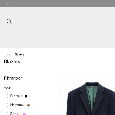
Início
.
Blazers
Blazers
Filtrar por
COR
Preto
(3)
Marrom
(2)
Rosa
(1)