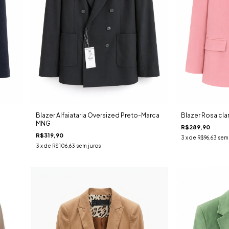
Blazer Alfaiataria Oversized Preto-Marca
Blazer Rosa cl
MNG
R$289,90
R$319,90
3
x de
R$96,63
sem 
3
x de
R$106,63
sem juros