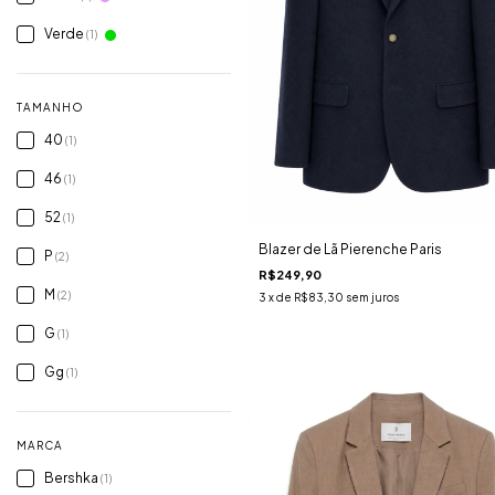
Verde
(1)
TAMANHO
40
(1)
46
(1)
52
(1)
Blazer de Lã Pierenche Paris
P
(2)
R$249,90
M
(2)
3
x de
R$83,30
sem juros
G
(1)
Gg
(1)
MARCA
Bershka
(1)